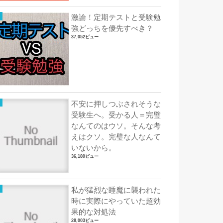
激論！定期テストと受験勉
強どっちを優先すべき？
37,052ビュー
不安に押しつぶされそうな
受験生へ。受かる人＝完璧
なんてのはウソ。そんな考
えはクソ。完璧な人なんて
いないから。
36,180ビュー
私が猛烈な睡魔に襲われた
時に実際にやっていた超効
果的な対処法
28,003ビュー