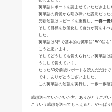
英
単語
レポート
を読ませていただきまし
英
単語
の真髄から噛み砕いた説明だった
受験
勉強
はスピードを重視し、
一喜一憂
そして目標を数値化して自分が何をすべ
した。
英
単語
は3日で基本的な
英
単語
1500語を1
こうと思います。
そしてどうしても
覚え
られない
英
単語
は
うにして
覚え
ていく。
たった30分前後
レポート
を読んだだけで
です。ありがとうございました。
この
英
単語
の
勉強
を実行し、
一歩一歩確
感想送っていただいた方、ありがとうござい
こういう感想を送ってもらえると、やっぱり