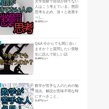
大学受験で自信が持てない
人はこう考えている。懲罰
思考を止め、淡々と改善す
べし。
16,323ビュー
Q&A 今からでも間に合い
ますか？と質問したい受験
生に読んで欲しい話
12,665ビュー
数学が苦手な人のための勉
強法。解説が意味不明な時
にすべきこと。
11,677ビュー