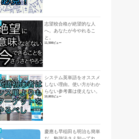
志望校合格が絶望的な人
へ。あなたが今やれるこ
と。
11,508ビュー
システム英単語をオススメ
しない理由。使い方がわか
らない参考書は使えない。
10,803ビュー
慶應も早稲田も明治も簡単
だ。勉強法さえ知ってれ