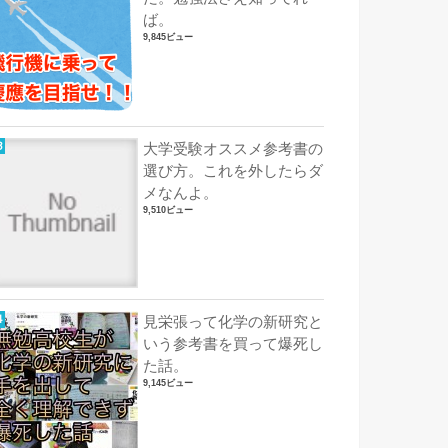
ば。
9,845ビュー
大学受験オススメ参考書の
選び方。これを外したらダ
メなんよ。
9,510ビュー
見栄張って化学の新研究と
いう参考書を買って爆死し
た話。
9,145ビュー