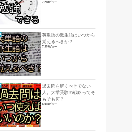
7,288ビュー
英単語の派生語はいつから
覚えるべきか？
7,209ビュー
過去問を解くべきでない
人。大学受験の戦略ってそ
もそも何？
6,015ビュー