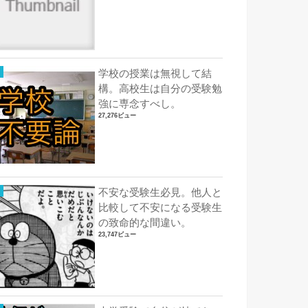
学校の授業は無視して結
構。高校生は自分の受験勉
強に専念すべし。
27,276ビュー
不安な受験生必見。他人と
比較して不安になる受験生
の致命的な間違い。
23,747ビュー