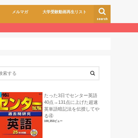
メルマガ
大学受験動画再生リスト
search
たった3日でセンター英語
40点→131点に上げた超速
英単語暗記法を伝授してや
る④
100,353ビュー