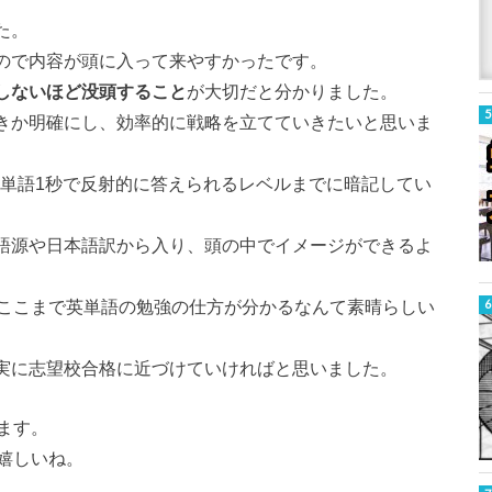
た。
ので内容が頭に入って来や
すかったです。
しないほど没頭すること
が大切だと分かりました。
きか明確にし、
効率的に戦略を立てていきたいと思いま
単語
1秒で反射的に
答えられるレベルまでに暗記してい
語源や日本語訳から入り、
頭の中でイメージができるよ
ここまで
英
単語
の
勉強
の
仕
方
が分かるなんて素晴らしい
実に志望校合格に近づけていければと思いました。
ます。
嬉しいね。