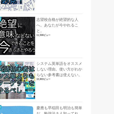
志望校合格が絶望的な人
へ。あなたが今やれるこ
と。
11,508ビュー
システム英単語をオススメ
しない理由。使い方がわか
らない参考書は使えない。
10,803ビュー
慶應も早稲田も明治も簡単
だ。勉強法さえ知ってれ