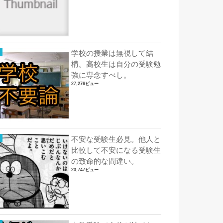
学校の授業は無視して結
構。高校生は自分の受験勉
強に専念すべし。
27,276ビュー
不安な受験生必見。他人と
比較して不安になる受験生
の致命的な間違い。
23,747ビュー