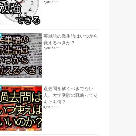
7,288ビュー
英単語の派生語はいつから
覚えるべきか？
7,209ビュー
過去問を解くべきでない
人。大学受験の戦略ってそ
もそも何？
6,015ビュー