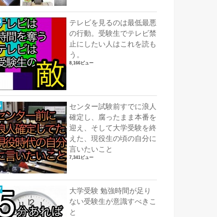
テレビを見るのは最低最悪
の行動。受験生でテレビ禁
止にしたい人はこれを読も
う。
8,166ビュー
センター試験前すでに浪人
確定し、腐ったまま本番を
迎え、そして大学受験を終
えた、現役生の頃の自分に
言いたいこと
7,341ビュー
大学受験 勉強時間が足り
ない受験生が意識すべきこ
と