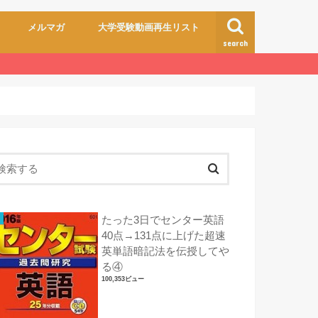
メルマガ
大学受験動画再生リスト
search
たった3日でセンター英語
40点→131点に上げた超速
英単語暗記法を伝授してや
る④
100,353ビュー