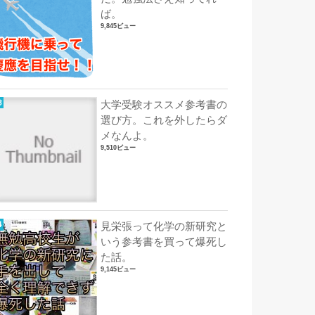
ば。
9,845ビュー
大学受験オススメ参考書の
選び方。これを外したらダ
メなんよ。
9,510ビュー
見栄張って化学の新研究と
いう参考書を買って爆死し
た話。
9,145ビュー