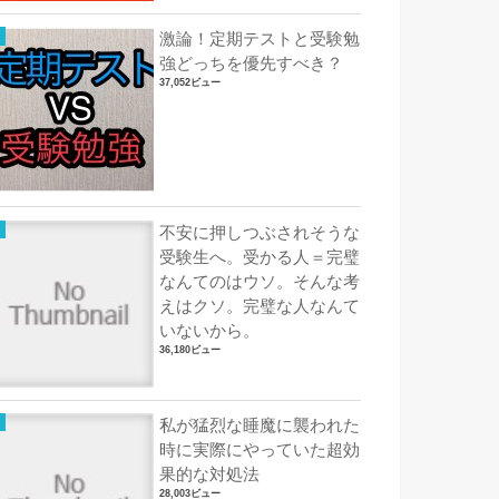
激論！定期テストと受験勉
強どっちを優先すべき？
37,052ビュー
不安に押しつぶされそうな
受験生へ。受かる人＝完璧
なんてのはウソ。そんな考
えはクソ。完璧な人なんて
いないから。
36,180ビュー
私が猛烈な睡魔に襲われた
時に実際にやっていた超効
果的な対処法
28,003ビュー