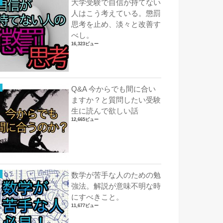
大学受験で自信が持てない
人はこう考えている。懲罰
思考を止め、淡々と改善す
べし。
16,323ビュー
Q&A 今からでも間に合い
ますか？と質問したい受験
生に読んで欲しい話
12,665ビュー
数学が苦手な人のための勉
強法。解説が意味不明な時
にすべきこと。
11,677ビュー