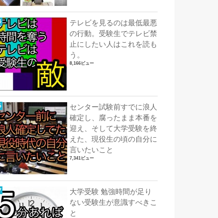
テレビを見るのは最低最悪
の行動。受験生でテレビ禁
止にしたい人はこれを読も
う。
8,166ビュー
センター試験前すでに浪人
確定し、腐ったまま本番を
迎え、そして大学受験を終
えた、現役生の頃の自分に
言いたいこと
7,341ビュー
大学受験 勉強時間が足り
ない受験生が意識すべきこ
と