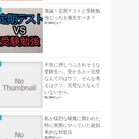
激論！定期テストと受験勉
強どっちを優先すべき？
37,052ビュー
不安に押しつぶされそうな
受験生へ。受かる人＝完璧
なんてのはウソ。そんな考
えはクソ。完璧な人なんて
いないから。
36,180ビュー
私が猛烈な睡魔に襲われた
時に実際にやっていた超効
果的な対処法
28,003ビュー