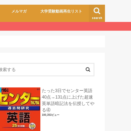
メルマガ
大学受験動画再生リスト
search
たった3日でセンター英語
40点→131点に上げた超速
英単語暗記法を伝授してや
る④
100,353ビュー