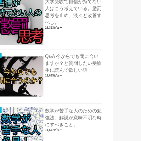
大学受験で自信が持てない
人はこう考えている。懲罰
思考を止め、淡々と改善す
べし。
16,323ビュー
Q&A 今からでも間に合い
ますか？と質問したい受験
生に読んで欲しい話
12,665ビュー
数学が苦手な人のための勉
強法。解説が意味不明な時
にすべきこと。
11,677ビュー