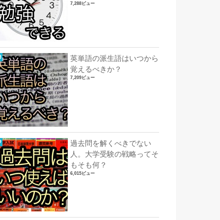
7,288ビュー
英単語の派生語はいつから
覚えるべきか？
7,209ビュー
過去問を解くべきでない
人。大学受験の戦略ってそ
もそも何？
6,015ビュー