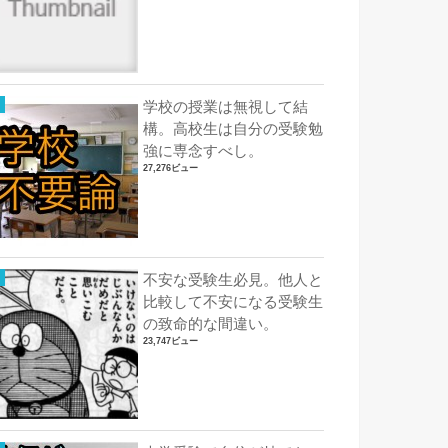
学校の授業は無視して結
構。高校生は自分の受験勉
強に専念すべし。
27,276ビュー
不安な受験生必見。他人と
比較して不安になる受験生
の致命的な間違い。
23,747ビュー