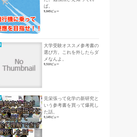
ば。
9,845ビュー
大学受験オススメ参考書の
選び方。これを外したらダ
メなんよ。
9,510ビュー
見栄張って化学の新研究と
いう参考書を買って爆死し
た話。
9,145ビュー