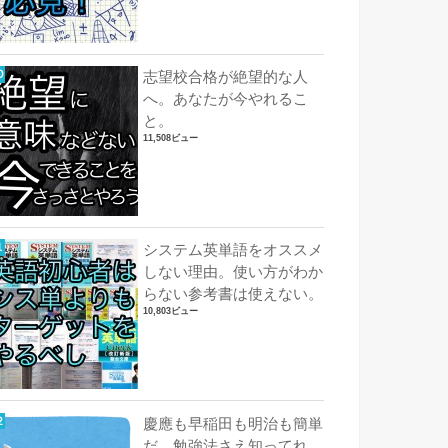
志望校合格が絶望的な人
へ。あなたが今やれるこ
と。
11,508ビュー
システム英単語をオススメ
しない理由。使い方がわか
らない参考書は使えない。
10,803ビュー
慶應も早稲田も明治も簡単
だ。勉強法さえ知ってれ