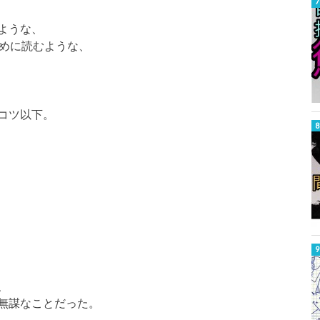
ような、
ために読むような、
コツ以下。
、
無謀なことだった。