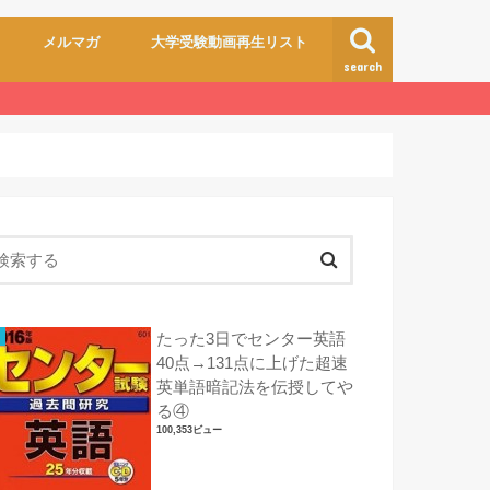
メルマガ
大学受験動画再生リスト
search
たった3日でセンター英語
40点→131点に上げた超速
英単語暗記法を伝授してや
る④
100,353ビュー