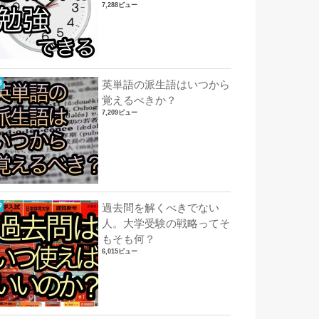
7,288ビュー
英単語の派生語はいつから
覚えるべきか？
7,209ビュー
過去問を解くべきでない
人。大学受験の戦略ってそ
もそも何？
6,015ビュー