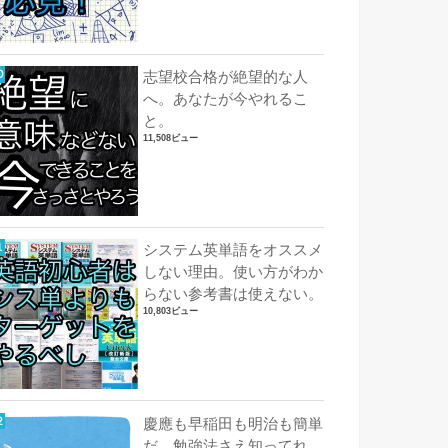
志望校合格が絶望的な人
へ。あなたが今やれるこ
と。
11,508ビュー
システム英単語をオススメ
しない理由。使い方がわか
らない参考書は使えない。
10,803ビュー
慶應も早稲田も明治も簡単
だ。勉強法さえ知ってれ