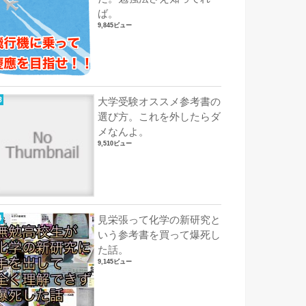
ば。
9,845ビュー
大学受験オススメ参考書の
選び方。これを外したらダ
メなんよ。
9,510ビュー
見栄張って化学の新研究と
いう参考書を買って爆死し
た話。
9,145ビュー