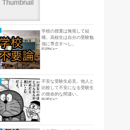
学校の授業は無視して結
構。高校生は自分の受験勉
強に専念すべし。
27,276ビュー
不安な受験生必見。他人と
比較して不安になる受験生
の致命的な間違い。
23,747ビュー