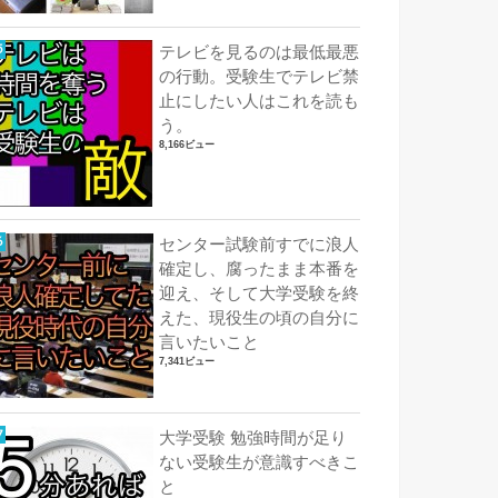
テレビを見るのは最低最悪
の行動。受験生でテレビ禁
止にしたい人はこれを読も
う。
8,166ビュー
センター試験前すでに浪人
確定し、腐ったまま本番を
迎え、そして大学受験を終
えた、現役生の頃の自分に
言いたいこと
7,341ビュー
大学受験 勉強時間が足り
ない受験生が意識すべきこ
と