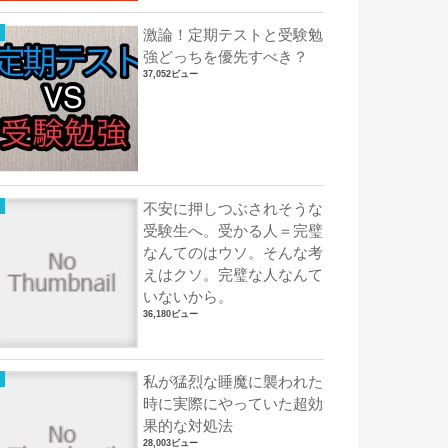
激論！定期テストと受験勉
強どっちを優先すべき？
37,052ビュー
不安に押しつぶされそうな
受験生へ。受かる人＝完璧
なんてのはウソ。そんな考
えはクソ。完璧な人なんて
いないから。
36,180ビュー
私が猛烈な睡魔に襲われた
時に実際にやっていた超効
果的な対処法
28,003ビュー