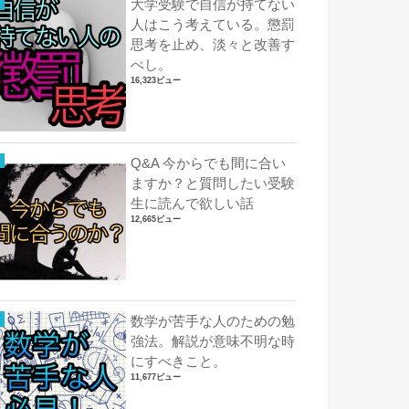
大学受験で自信が持てない
人はこう考えている。懲罰
思考を止め、淡々と改善す
べし。
16,323ビュー
Q&A 今からでも間に合い
ますか？と質問したい受験
生に読んで欲しい話
12,665ビュー
数学が苦手な人のための勉
強法。解説が意味不明な時
にすべきこと。
11,677ビュー