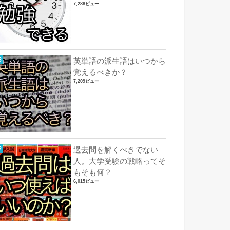
7,288ビュー
英単語の派生語はいつから
覚えるべきか？
7,209ビュー
過去問を解くべきでない
人。大学受験の戦略ってそ
もそも何？
6,015ビュー