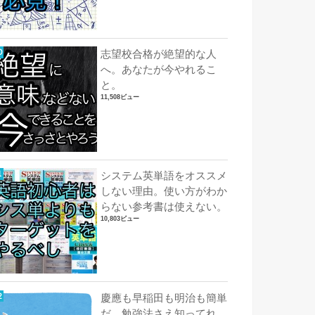
志望校合格が絶望的な人
へ。あなたが今やれるこ
と。
11,508ビュー
システム英単語をオススメ
しない理由。使い方がわか
らない参考書は使えない。
10,803ビュー
慶應も早稲田も明治も簡単
だ。勉強法さえ知ってれ