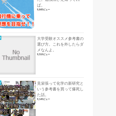
ば。
9,845ビュー
大学受験オススメ参考書の
選び方。これを外したらダ
メなんよ。
9,510ビュー
見栄張って化学の新研究と
いう参考書を買って爆死し
た話。
9,145ビュー