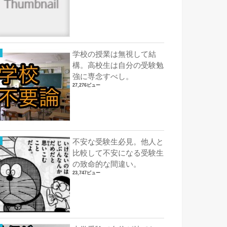
学校の授業は無視して結
構。高校生は自分の受験勉
強に専念すべし。
27,276ビュー
不安な受験生必見。他人と
比較して不安になる受験生
の致命的な間違い。
23,747ビュー