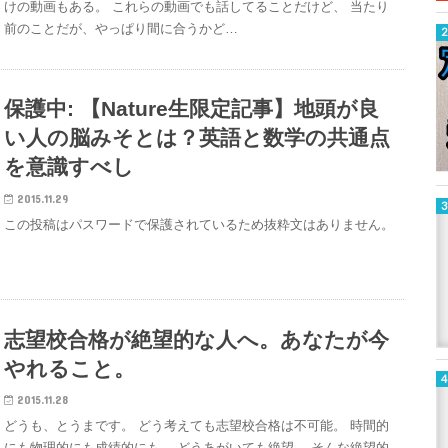
けの動画もある。 これらの動画でも話してることだけど、 当たり
前のことだが、やっぱり間に合うかど…
保護中: 【Nature生限定記事】地頭が良
い人の脳みそとは？英語と数学の共通点
を意識すべし
2015.11.29
この投稿はパスワードで保護されているため抜粋文はありません。
志望校合格が絶望的な人へ。あなたが今
やれること。
2015.11.28
どうも、とうまです。 どう考えても志望校合格は不可能。 時間的
にも物理的にも成績的にも、 どうあがいても絶望。 そんな絶望的