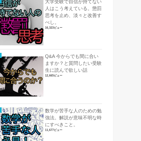
大学受験で自信が持てない
人はこう考えている。懲罰
思考を止め、淡々と改善す
べし。
16,323ビュー
Q&A 今からでも間に合い
ますか？と質問したい受験
生に読んで欲しい話
12,665ビュー
数学が苦手な人のための勉
強法。解説が意味不明な時
にすべきこと。
11,677ビュー