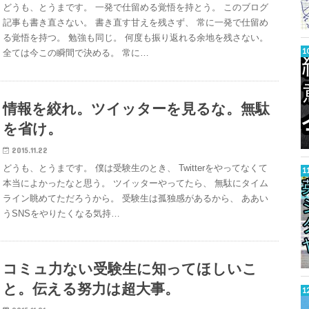
どうも、とうまです。 一発で仕留める覚悟を持とう。 このブログ
記事も書き直さない。 書き直す甘えを残さず、 常に一発で仕留め
る覚悟を持つ。 勉強も同じ。 何度も振り返れる余地を残さない。
全ては今この瞬間で決める。 常に…
情報を絞れ。ツイッターを見るな。無駄
を省け。
2015.11.22
どうも、とうまです。 僕は受験生のとき、 Twitterをやってなくて
本当によかったなと思う。 ツイッターやってたら、 無駄にタイム
ライン眺めてただろうから。 受験生は孤独感があるから、 ああい
うSNSをやりたくなる気持…
コミュ力ない受験生に知ってほしいこ
と。伝える努力は超大事。