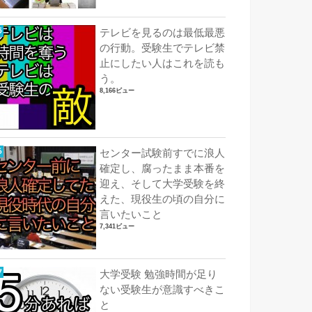
テレビを見るのは最低最悪
の行動。受験生でテレビ禁
止にしたい人はこれを読も
う。
8,166ビュー
センター試験前すでに浪人
確定し、腐ったまま本番を
迎え、そして大学受験を終
えた、現役生の頃の自分に
言いたいこと
7,341ビュー
大学受験 勉強時間が足り
ない受験生が意識すべきこ
と