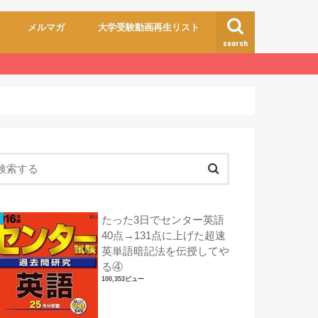
メルマガ
大学受験動画再生リスト
search
たった3日でセンター英語
40点→131点に上げた超速
英単語暗記法を伝授してや
る④
100,353ビュー