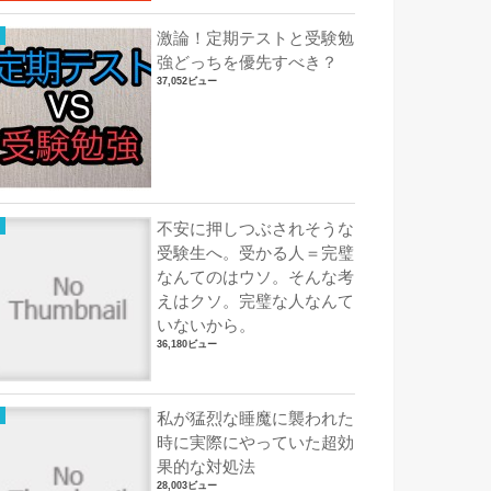
激論！定期テストと受験勉
強どっちを優先すべき？
37,052ビュー
不安に押しつぶされそうな
受験生へ。受かる人＝完璧
なんてのはウソ。そんな考
えはクソ。完璧な人なんて
いないから。
36,180ビュー
私が猛烈な睡魔に襲われた
時に実際にやっていた超効
果的な対処法
28,003ビュー